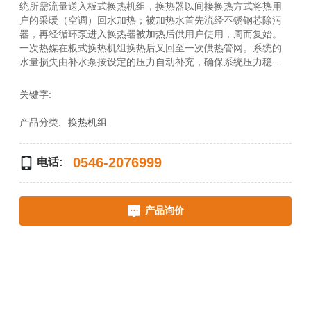
English
统所需流量送入板式换热机组，换热器以间接换热方式将热用
户的采暖（空调）回水加热；被加热水首先流经不锈钢芯除污
器，再经循环泵进入换热器被加热后供用户使用，周而复始。
一次热媒在板式换热机组换热后又回至一次供热管网。系统的
水量损失由补水泵按设定的压力自动补充，确保系统压力稳
定、正常运行。
2、供水温度控制原理
关键字:
机组配有独立的控制系统，根据用户的不断要求，可以完成从
流量调节到数据采集、分析的功能，从而达到调节用户供水温
产品分类:
换热机组
度，满足审内采暖及舒适度的要求。
0546-2076999
电话:
产品询价